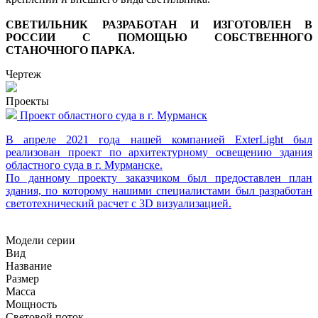
СВЕТИЛЬНИК РАЗРАБОТАН И ИЗГОТОВЛЕН В
РОССИИ С ПОМОЩЬЮ СОБСТВЕННОГО
СТАНОЧНОГО ПАРКА.
Чертеж
Проекты
Проект областного суда в г. Мурманск
В апреле 2021 года нашей компанией ExterLight был
реализован проект по архитектурному освещению здания
В
областного суда в г. Мурманске.
По данному проекту заказчиком был предоставлен план
здания, по которому нашими специалистами был разработан
О
светотехнический расчет с 3D визуализацией.
б
м
Модели серии
Вид
Название
Размер
Масса
Мощность
Световой поток