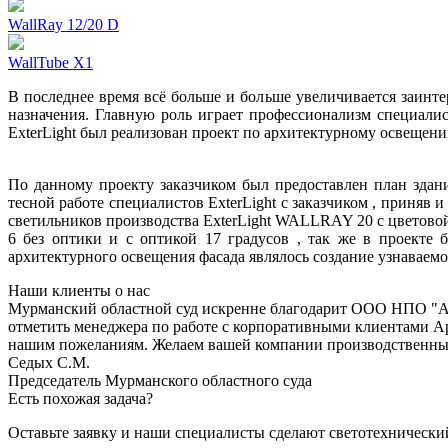
WallRay 12/20 D
WallTube X1
В последнее время всё больше и больше увеличивается заинте
назначения. Главную роль играет профессионализм специали
ExterLight был реализован проект по архитектурному освещению
По данному проекту заказчиком был предоставлен план здан
тесной работе специалистов ExterLight с заказчиком , приня
светильников производства ExterLight WALLRAY 20 с цветово
6 без оптики и с оптикой 17 градусов , так же в проекте
архитектурного освещения фасада являлось создание узнаваемо
Наши клиенты о нас
Мурманский областной суд искренне благодарит ООО НПО "АЭК
отметить менеджера по работе с корпоративными клиентами А
нашим пожеланиям. Желаем вашей компании производственных 
Седых С.М.
Председатель Мурманского областного суда
Есть похожая задача?
Оставьте заявку и наши специалисты сделают светотехнически