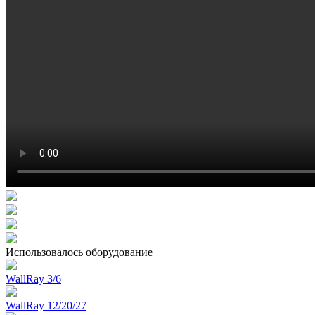
Использовалось оборудование
WallRay 3/6
WallRay 12/20/27