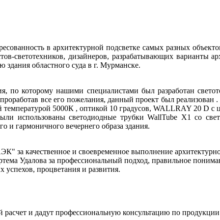
ресованность в архитектурной подсветке самых разных объекто
стов-светотехников, дизайнеров, разрабатывающих варианты ар
 здания областного суда в г. Мурманске.
ия, по которому нашими специалистами был разработан светоте
в и проработав все его пожелания, данный проект был реализова
й температурой 5000К , оптикой 10 градусов, WALLRAY 20 D с
 были использованы светодиодные трубки WallTube X1 со свет
го и гармоничного вечернего образа здания.
" за качественное и своевременное выполнение архитектурной
ртема Удалова за профессиональный подход, правильное понима
успехов, процветания и развития.
й расчет и дадут профессиональную консультацию по продукции